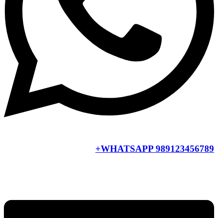
WHATSAPP
989123456789+