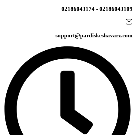
02186043109 - 02186043174
support@pardiskeshavarz.com