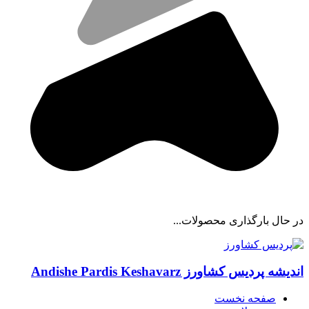
در حال بارگذاری محصولات...
اندیشه پردیس کشاورز
Andishe Pardis Keshavarz
صفحه نخست