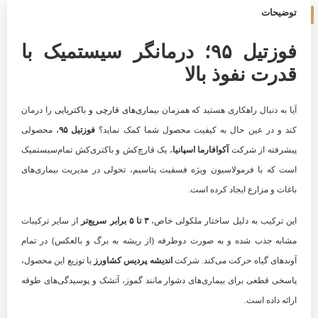
توضیحات
فوزتیل ۹۵؛ درمانگر سیستمیک با
قدرت نفوذ بالا
آیا به دنبال راهکاری هستید که همزمان
بیماری‌های قارچی و باکتریایی
را درمان
کند و در عین حال به کیفیت محصول شما کمک نماید؟
فوزتیل ۹۵
، محصولی
پیشرفته از شرکت
آکوافارما اسپانیا
، یک قارچ‌کش و باکتری‌کش تمام‌سیستمیک
است که با فرمولاسیون ویژه فسفیت پتاسیم، تحولی در مدیریت بیماری‌های
باغات و مزارع ایجاد کرده است.
این ترکیب به دلیل ساختار ملکولی خاص،
۳ تا ۵ برابر سریع‌تر
از سایر ترکیبات
مشابه جذب شده و به صورت دوطرفه (از ریشه به برگ و بالعکس) در تمام
آوندهای گیاه حرکت می‌کند. شرکت
اندیشه پردیس کشاورز
با توزیع این محصول،
پاسخی قطعی برای بیماری‌های دشوار مانند گموز، آتشک و پوسیدگی‌های طوقه
ارائه داده است.