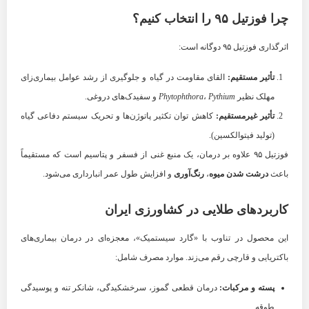
چرا فوزتیل ۹۵ را انتخاب کنیم؟
اثرگذاری فوزتیل ۹۵ دوگانه است:
تأثیر مستقیم:
القای مقاومت در گیاه و جلوگیری از رشد عوامل بیماری‌زای
مهلک نظیر
Pythium
،
Phytophthora
و سفیدک‌های دروغی.
تأثیر غیرمستقیم:
کاهش توان تکثیر پاتوژن‌ها و تحریک سیستم دفاعی گیاه
(تولید فیتوالکسین).
فوزتیل ۹۵ علاوه بر درمان، یک منبع غنی از فسفر و پتاسیم است که مستقیماً
باعث
درشت شدن میوه
،
رنگ‌آوری
و افزایش طول عمر انبارداری می‌شود.
کاربردهای طلایی در کشاورزی ایران
این محصول در تناوب با «گارد سیستمیک»، معجزه‌ای در درمان بیماری‌های
باکتریایی و قارچی رقم می‌زند. موارد مصرف شامل:
پسته و مرکبات:
درمان قطعی گموز، سرخشکیدگی، شانکر تنه و پوسیدگی
طوقه.