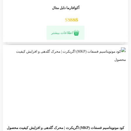
آکوافارما دابل متال
1
امتیازدهی
5
اطلاعات بیشتر
از 5 در
امتیازدهی
مشتری
کود مونوپتاسیم فسفات (MKP) اگریکرت | محرک گلدهی و افزایش کیفیت محصول