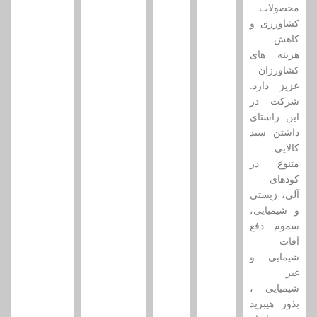
محصولات
کشاورزی و
کاهش
هزینه های
کشاورزان
عزیز دارد.
شرکت در
این راستای
داشتن سبد
کالایی
متنوع در
کودهای
آلی، زیستی
و شیمیایی،
سموم دفع
آفات
شیمایی و
غیر
شیمیایی ،
بذور هیبرید