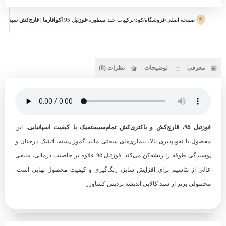
صفحه اصلی
/
فروشگاه
/
کود
/
ترکیبات چند منظوره
/
فوزتیل 95 آکوافارما | قارچ‌کش سیستمیک و کود پتاس بالا | اندیشه پردیس کشاورز
معرفی
توضیحات
نظرات (0)
فوزتیل ۹۵، قارچ‌کش و باکتری‌کش تمام‌سیستمیک با کیفیت اسپانیایی.
این
محصول با نفوذپذیری بالا، بیماری‌های سختی مانند گموز پسته، آتشک درختان و
پوسیدگی طوقه را ریشه‌کن می‌کند. فوزتیل ۹۵ علاوه بر خاصیت درمانی، منبعی
عالی از پتاسیم برای افزایش سایز، رنگ‌گیری و کیفیت محصول نهایی است.
محصولی برتر از سبد کالایی اندیشه پردیس کشاورز.