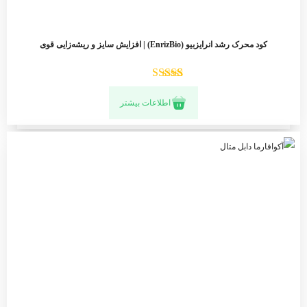
کود محرک رشد انرایزبیو (EnrizBio) | افزایش سایز و ریشه‌زایی قوی
1
امتیازدهی
5
اطلاعات بیشتر
از 5 در
امتیازدهی
مشتری