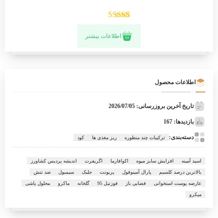
1
امتیازدهی
5
اطلاعات بیشتر
از 5 در
امتیازدهی
مشتری
اطلاعات محصول
تاریخ آخرین بروزرسانی: 2026/07/05
بازدیدها: 167
دسته‌بندی:
ترکیبات چند منظوره
ریز مغذی ها
کود
اسید آمینه
افزایش سایز میوه
اکوافارما
اگریفرت
اندیشه پردیس کشاورز
بالاترین درصد کلسیم
پارال آمينوفول
پریونت
جلبک
سیمبول
ضد تنش
عارضه پوست استخوانی
فضایی باز
فوزتيل 95
گلخانه
ماکرو
محلول پاشی
میکرو