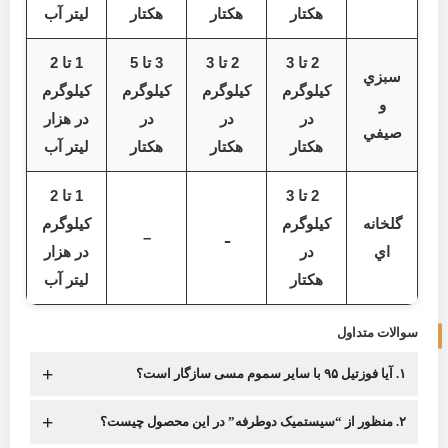
هکتار
هکتار
هکتار
ليتر آب
2 تا 3
2 تا 3
3 تا 5
1 تا 2
سبزي
کيلوگرم
کيلوگرم
کيلوگرم
کيلوگرم
و
در
در
در
در هزار
صيفي
هکتار
هکتار
هکتار
ليتر آب
2 تا 3
1 تا 2
گلخانه
کيلوگرم
کيلوگرم
ـ
–
اي
در
در هزار
هکتار
ليتر آب
سوالات متداول
+
۱. آیا فوزتیل ۹۵ با سایر سموم مسی سازگار است؟
+
۲. منظور از “سیستمیک دوطرفه” در این محصول چیست؟