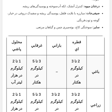
درختان میوه:
کنترل آتشک، لکه آب‌سوخته و پوسیدگی‌های ریشه.
صیفی‌جات:
مبارزه با بلايت فلفل، پوسیدگی ریشه و سفیدک دروغی در خیار،
گوجه و توت‌فرنگی.
سایر:
سوختگی کاج، بوته‌میری چمن و گیاهان مرتعی.
قطره
محلول
باراني
غرقابي
اي
پاشي
2 تا 3
3 تا 5
1 تا 2
کيلوگرم
کيلوگرم
کيلوگرم
باغي
–
در
در
در هزار
هکتار
هکتار
ليتر آب
2 تا 3
2 تا 3
3 تا 5
1 تا 2
کيلوگرم
کيلوگرم
کيلوگرم
کيلوگرم
زراعي
در
در
در
در هزار